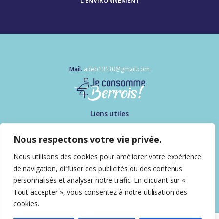
L'ENVIRONNEMENT
Mail.
adeb13130@gmail.com
Liens utiles
Mon compte
Contactez-nous !
Nous respectons votre vie privée.
Informations
Nous utilisons des cookies pour améliorer votre expérience
FAQ
de navigation, diffuser des publicités ou des contenus
Qui sommes-nous ?
personnalisés et analyser notre trafic. En cliquant sur «
Politique de confidentialité
Tout accepter », vous consentez à notre utilisation des
Suivez-nous
cookies.