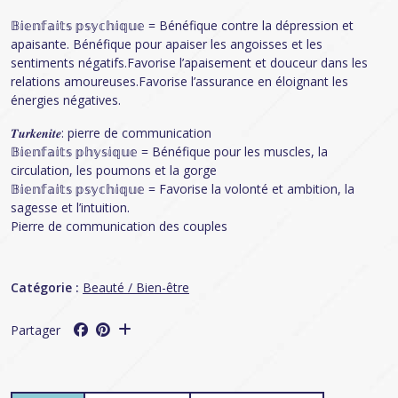
𝔹𝕚𝕖𝕟𝕗𝕒𝕚𝕥𝕤 𝕡𝕤𝕪𝕔𝕙𝕚𝕢𝕦𝕖 = Bénéfique contre la dépression et
apaisante. Bénéfique pour apaiser les angoisses et les
sentiments négatifs.Favorise l’apaisement et douceur dans les
relations amoureuses.Favorise l’assurance en éloignant les
énergies négatives.
𝑻𝒖𝒓𝒌𝒆𝒏𝒊𝒕𝒆: pierre de communication
𝔹𝕚𝕖𝕟𝕗𝕒𝕚𝕥𝕤 𝕡𝕙𝕪𝕤𝕚𝕢𝕦𝕖 = Bénéfique pour les muscles, la
circulation, les poumons et la gorge
𝔹𝕚𝕖𝕟𝕗𝕒𝕚𝕥𝕤 𝕡𝕤𝕪𝕔𝕙𝕚𝕢𝕦𝕖 = Favorise la volonté et ambition, la
sagesse et l’intuition.
Pierre de communication des couples
Catégorie :
Beauté / Bien-être
Partager