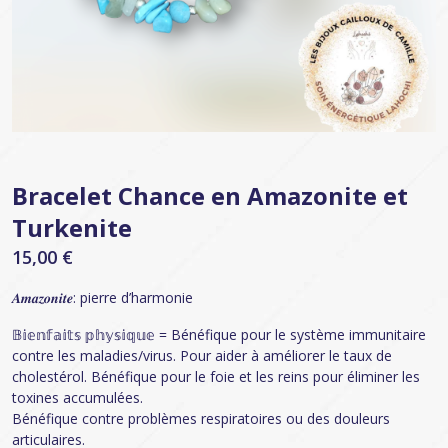
Bracelet Chance en Amazonite et
Turkenite
15,00
€
𝑨𝒎𝒂𝒛𝒐𝒏𝒊𝒕𝒆: pierre d’harmonie
𝔹𝕚𝕖𝕟𝕗𝕒𝕚𝕥𝕤 𝕡𝕙𝕪𝕤𝕚𝕢𝕦𝕖 = Bénéfique pour le système immunitaire
contre les maladies/virus. Pour aider à améliorer le taux de
cholestérol. Bénéfique pour le foie et les reins pour éliminer les
toxines accumulées.
Bénéfique contre problèmes respiratoires ou des douleurs
articulaires.