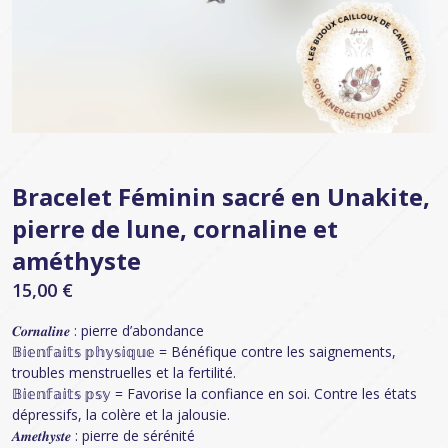
Bracelet Féminin sacré en Unakite,
pierre de lune, cornaline et
améthyste
15,00
€
𝑪𝒐𝒓𝒏𝒂𝒍𝒊𝒏𝒆 : pierre d’abondance
𝔹𝕚𝕖𝕟𝕗𝕒𝕚𝕥𝕤 𝕡𝕙𝕪𝕤𝕚𝕢𝕦𝕖 = Bénéfique contre les saignements,
troubles menstruelles et la fertilité.
𝔹𝕚𝕖𝕟𝕗𝕒𝕚𝕥𝕤 𝕡𝕤𝕪 = Favorise la confiance en soi. Contre les états
dépressifs, la colère et la jalousie.
𝑨𝒎𝒆𝒕𝒉𝒚𝒔𝒕𝒆 : pierre de sérénité