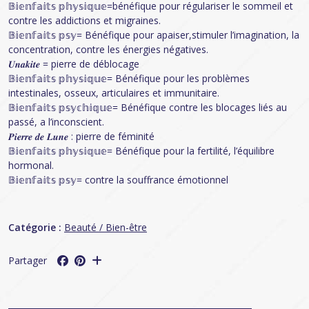
𝔹𝕚𝕖𝕟𝕗𝕒𝕚𝕥𝕤 𝕡𝕙𝕪𝕤𝕚𝕢𝕦𝕖=bénéfique pour régulariser le sommeil et
contre les addictions et migraines.
𝔹𝕚𝕖𝕟𝕗𝕒𝕚𝕥𝕤 𝕡𝕤𝕪= Bénéfique pour apaiser,stimuler l’imagination, la
concentration, contre les énergies négatives.
𝑼𝒏𝒂𝒌𝒊𝒕𝒆 = pierre de déblocage
𝔹𝕚𝕖𝕟𝕗𝕒𝕚𝕥𝕤 𝕡𝕙𝕪𝕤𝕚𝕢𝕦𝕖= Bénéfique pour les problèmes
intestinales, osseux, articulaires et immunitaire.
𝔹𝕚𝕖𝕟𝕗𝕒𝕚𝕥𝕤 𝕡𝕤𝕪𝕔𝕙𝕚𝕢𝕦𝕖= Bénéfique contre les blocages liés au
passé, a l’inconscient.
𝑷𝒊𝒆𝒓𝒓𝒆 𝒅𝒆 𝑳𝒖𝒏𝒆 : pierre de féminité
𝔹𝕚𝕖𝕟𝕗𝕒𝕚𝕥𝕤 𝕡𝕙𝕪𝕤𝕚𝕢𝕦𝕖= Bénéfique pour la fertilité, l’équilibre
hormonal.
𝔹𝕚𝕖𝕟𝕗𝕒𝕚𝕥𝕤 𝕡𝕤𝕪= contre la souffrance émotionnel
Catégorie :
Beauté / Bien-être
Partager