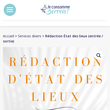
Accueil
>
Services divers
> Rédaction État des lieux (entrée /
sortie)