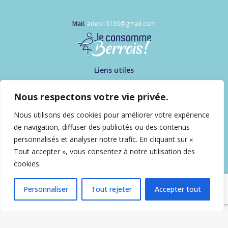
Mail.
adeb13130@gmail.com
Liens utiles
Mon compte
Contactez-nous !
Nous respectons votre vie privée.
Informations
Nous utilisons des cookies pour améliorer votre expérience
FAQ
de navigation, diffuser des publicités ou des contenus
Qui sommes-nous ?
personnalisés et analyser notre trafic. En cliquant sur «
Politique de confidentialité
Tout accepter », vous consentez à notre utilisation des
Suivez-nous
cookies.
Personnaliser
Tout rejeter
Accepter tout