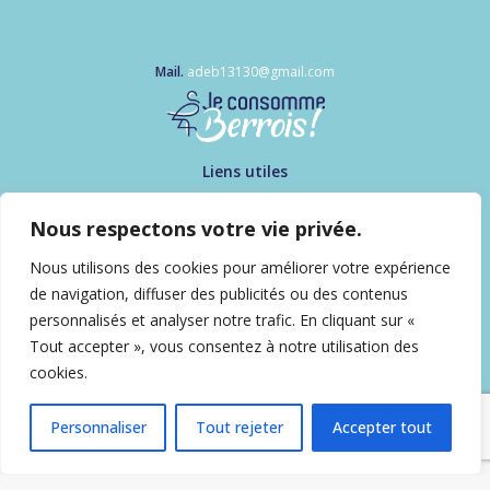
Mail.
adeb13130@gmail.com
Liens utiles
Mon compte
Contactez-nous !
Nous respectons votre vie privée.
Informations
Nous utilisons des cookies pour améliorer votre expérience
FAQ
de navigation, diffuser des publicités ou des contenus
Qui sommes-nous ?
personnalisés et analyser notre trafic. En cliquant sur «
Politique de confidentialité
Tout accepter », vous consentez à notre utilisation des
Suivez-nous
cookies.
Personnaliser
Tout rejeter
Accepter tout