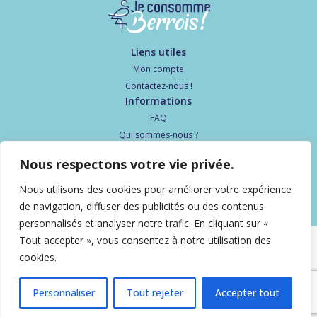
Liens utiles
Mon compte
Contactez-nous !
Informations
FAQ
Qui sommes-nous ?
Politique de confidentialité
Nous respectons votre vie privée.
Suivez-nous
Nous utilisons des cookies pour améliorer votre expérience
de navigation, diffuser des publicités ou des contenus
personnalisés et analyser notre trafic. En cliquant sur «
Tout accepter », vous consentez à notre utilisation des
cookies.
Copyright © 2022 Je consomme Berrois ® |
CGV
|
Mentions légales
|
Personnaliser
Tout rejeter
Accepter tout
Réalisation :
Lk Interactive